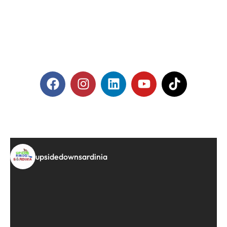
upsidedownsardinia