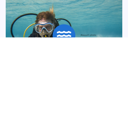
Un altro mondo ti aspetta
Inizia ora il tuo corso Sub personalizzato
Informazioni
Corso Sub
Corso PADI Open Water Diver
23 Marzo 2025